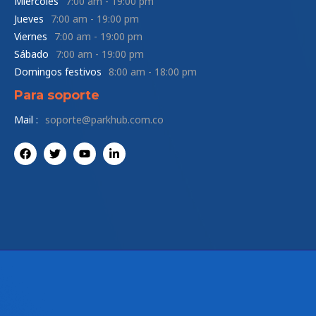
Miércoles
7:00 am - 19:00 pm
Jueves
7:00 am - 19:00 pm
Viernes
7:00 am - 19:00 pm
Sábado
7:00 am - 19:00 pm
Domingos festivos
8:00 am - 18:00 pm
Para soporte
Mail :
soporte@parkhub.com.co
F
T
Y
L
a
w
o
i
c
i
u
n
e
t
t
k
b
t
u
e
o
e
b
d
o
r
e
i
k
n
-
i
n